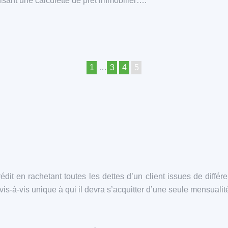
isant une calculette de prêt immobilier….
1
…
3
4
5
it en rachetant toutes les dettes d’un client issues de différe
-à-vis unique à qui il devra s’acquitter d’une seule mensualité 