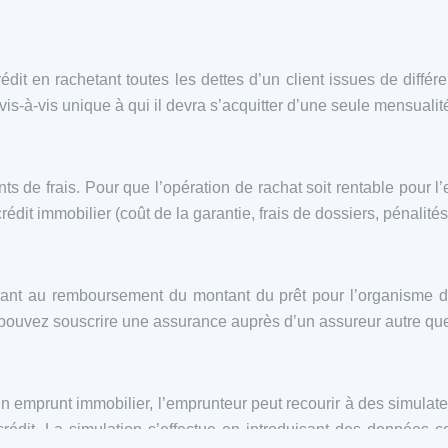
it en rachetant toutes les dettes d’un client issues de différe
-à-vis unique à qui il devra s’acquitter d’une seule mensualité 
nts de frais. Pour que l’opération de rachat soit rentable pour l
 crédit immobilier (coût de la garantie, frais de dossiers, pénali
quant au remboursement du montant du prêt pour l’organisme d
ouvez souscrire une assurance auprès d’un assureur autre que l’
n emprunt immobilier, l’emprunteur peut recourir à des simulat
rédit. La simulation s’effectue en introduisant des données c