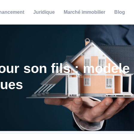
nancement
Juridique
Marché immobilier
Blog
ur son fils : modèle
ques