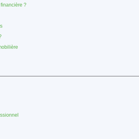
 financière ?
rs
?
mobilière
essionnel