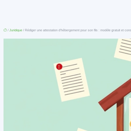
/
Juridique
/ Rédiger une attestation d’hébergement pour son fils : modèle gratuit et cons