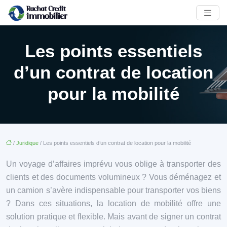
Les points essentiels
d’un contrat de location
pour la mobilité
/
Juridique
/ Les points essentiels d’un contrat de location pour la mobilité
Un voyage d’affaires imprévu vous oblige à transporter des
clients et des documents volumineux ? Vous déménagez et
un camion s’avère indispensable pour transporter vos biens
? Dans ces situations, la location de mobilité offre une
solution pratique et flexible. Mais avant de signer un contrat