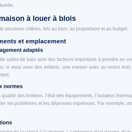
turelle.
maison à louer à blois
plusieurs critères, liés au bien, au propriétaire et au budget.
ipements et emplacement
énagement adaptés
de salles de bain sont des facteurs importants à prendre en co
 si vous avez des enfants, une maison avec au moins trois c
tant.
aux normes
a qualité des finitions, l’état des équipements, l’isolation thermi
viter les problèmes et les dépenses imprévues. Par exemple, u
tions
jouter de la valeur à la maison. La présence d’un garage, d’un 