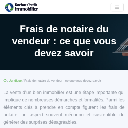
Frais de notaire du
vendeur : ce que vous
devez savoir
/
Juridique
/ Frais de notaire du vendeur : ce que vous devez savoir
La vente d’un bien immobilier est une étape importante qui
implique de nombreuses démarches et formalités. Parmi les
éléments clés à prendre en compte figurent les frais de
notaire, un aspect souvent méconnu et susceptible de
générer des surprises désagréables.