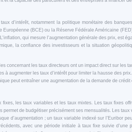
t et la capacité des particuliers et des entreprises à financer de
taux d’intérêt, notamment la politique monétaire des banques 
Européenne (BCE) ou la Réserve Fédérale Américaine (FED), jo
L’inflation, qui mesure l’augmentation générale des prix, est ég
ique, la confiance des investisseurs et la situation géopolitiq
s concernant les taux directeurs ont un impact direct sur les t
es à augmenter les taux d’intérêt pour limiter la hausse des prix.
que peut entraîner une augmentation de la demande de crédit et
 fixes, les taux variables et les taux mixtes. Les taux fixes offr
ns permet de budgétiser précisément ses mensualités. Les taux v
isque d’augmentation ; un taux variable indexé sur l’Euribor 
cédents, avec une période initiale à taux fixe suivie d’une p