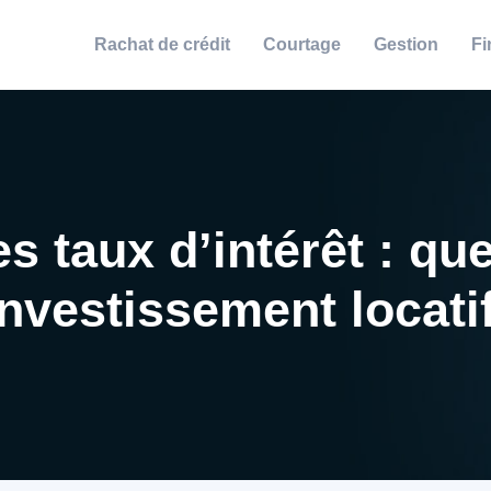
Rachat de crédit
Courtage
Gestion
Fi
s taux d’intérêt : qu
investissement locati