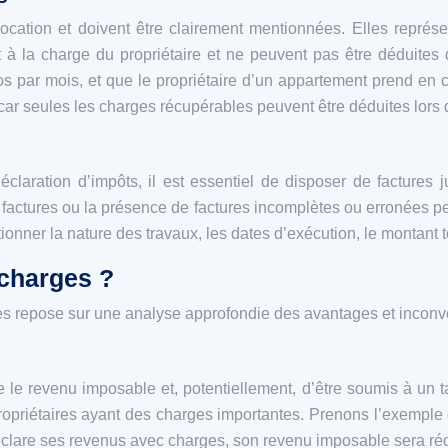
location et doivent être clairement mentionnées. Elles repré
 à la charge du propriétaire et ne peuvent pas être déduite
s par mois, et que le propriétaire d’un appartement prend en 
s car seules les charges récupérables peuvent être déduites lors 
laration d’impôts, il est essentiel de disposer de factures jus
ctures ou la présence de factures incomplètes ou erronées peut
onner la nature des travaux, les dates d’exécution, le montant to
 charges ?
ges repose sur une analyse approfondie des avantages et inconv
 le revenu imposable et, potentiellement, d’être soumis à un ta
ropriétaires ayant des charges importantes. Prenons l’exemple
clare ses revenus avec charges, son revenu imposable sera rédu