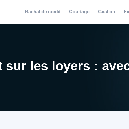
Rachat de crédit
Courtage
Gestion
Fi
 sur les loyers : av