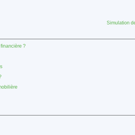
Simulation de
 financière ?
rs
?
mobilière